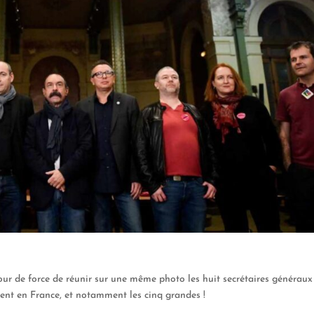
our de force de réunir sur une même photo les huit secrétaires généraux
ent en France, et notamment les cinq grandes !